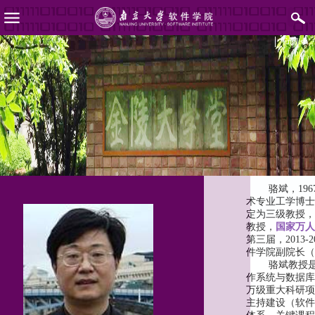
English
骆斌，
196
术专业工学博士
定为三级教授，
教授，
国家万人
第三届，
2013-2
件学院副院长（
骆斌教授
作系统与数据库
万级重大科研项
主持建设（软件