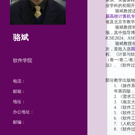
体系、关键课程
业学科的初期开
骆斌教授
届高校计算机专
省及北京市教学
骆斌教授
项，其中指导博
骆斌
ICSE2024
、
ASE
骆斌教授
次，首批入选
国
程、《计算与
（卷一
/
卷二
/
卷
软件学院
法》、《软件过
部分教学出版物
电话：
1.
《操作
年第四版，
邮箱：
2.
《需求
地址：
3.
《南京
4.
《软件
办公地址：
5.
《软件
6.
《软件
邮编：
7.
《人机
8.
《软件