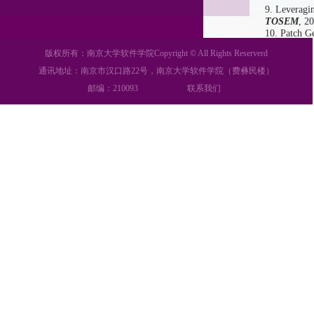
9.
Leveragin
TOSEM
, 2
10.
Patch Ge
ACM TOS
版权所有：南京大学软件学院Copyright © All Rights Reserverd
11.
IMPACT: 
TOSEM
, 2
通讯地址：南京市汉口路22号，南京大学软件学院（费彝民楼）
12.
CHASE: 
邮编：210093
联系我们
Artificial I
13.
An Empir
(CCF-A
类
14.
Experime
186:34 (202
15.
Privacy
Comput
.
24(
16.
Improvi
期刊
1
区
,
17.
Effecti
类期刊
,
SC
18.
Patch Co
19.
Benchma
(2025)
(C
20.
FAIR: F
2024: 33:1-
21.
Practica
5:13
(CCF-
22.
Decentr