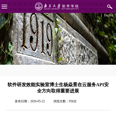
English
软件研发效能实验室博士生杨焱景在云服务API安
全方向取得重要进展
发布日期：2026-05-22
浏览次数：
956次